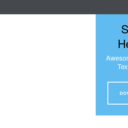
S
H
Awesom
Tex
DO